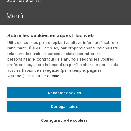
SOSTENIBILITAT
Menú
DEFUNCIONS RECENTS
Sobre les cookies en aquest lloc web
Utilitzem cookies per recopilar i analitzar informació sobre el
CENTRES
rendiment i l’ús del lloc web, per proporcionar funcionalitats
SERVEIS
relacionades amb les xarxes socials i per millorar i
personalitzar el contingut i els anuncis segons les vostres
preferències, sobre la base d'un perfil elaborat a partir dels
vostres hàbits de navegació (per exemple, pàgines
Menú RRSS
visitades).
Política de cookies
Acceptar cookies
Footer Altima
@ Álti­ma 2026
Avís Legal
Denegar totes
Política Privacitat
Politica de cookies
Contact
Treball
Configuració de cookies
Sistema intern d'informació