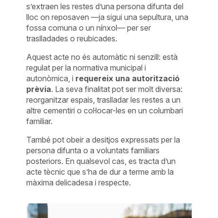
s’extraen les restes d’una persona difunta del
lloc on reposaven —ja sigui una sepultura, una
fossa comuna o un nínxol— per ser
traslladades o reubicades.
Aquest acte no és automàtic ni senzill: està
regulat per la normativa municipal i
autonòmica, i
requereix una autorització
prèvia
. La seva finalitat pot ser molt diversa:
reorganitzar espais, traslladar les restes a un
altre cementiri o col·locar-les en un columbari
familiar.
També pot obeir a desitjos expressats per la
persona difunta o a voluntats familiars
posteriors. En qualsevol cas, es tracta d’un
acte tècnic que s’ha de dur a terme amb la
màxima delicadesa i respecte.