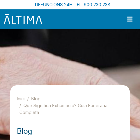
Vés al contingut
DEFUNCIONS 24H TEL. 900 230 238
Inici
Blog
Què Significa Exhumació? Guia Funerària
Completa
Blog