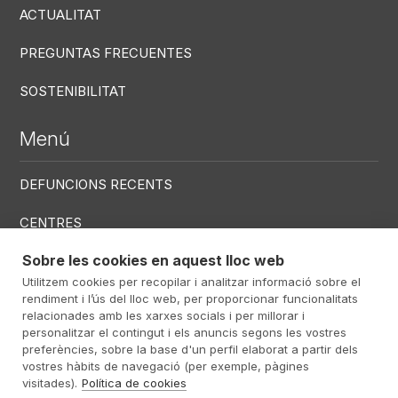
ACTUALITAT
PREGUNTAS FRECUENTES
SOSTENIBILITAT
Menú
DEFUNCIONS RECENTS
CENTRES
SERVEIS
Sobre les cookies en aquest lloc web
Utilitzem cookies per recopilar i analitzar informació sobre el
rendiment i l’ús del lloc web, per proporcionar funcionalitats
Menú RRSS
relacionades amb les xarxes socials i per millorar i
personalitzar el contingut i els anuncis segons les vostres
preferències, sobre la base d'un perfil elaborat a partir dels
vostres hàbits de navegació (per exemple, pàgines
visitades).
Política de cookies
Footer Altima
@ Álti­ma 2026
Avís Legal