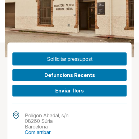
Sol·licitar pressupost
Defuncions Recents
Enviar flors
Polígon Abadal, s/n
08260 Súria
Barcelona
Com arribar