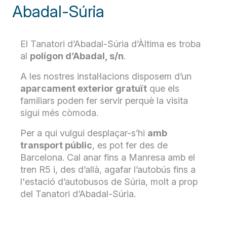
Abadal-Súria
El Tanatori d’Abadal-Súria d’Àltima es troba
al
polígon d’Abadal, s/n
.
A les nostres instal·lacions disposem d’un
aparcament exterior gratuït
que els
familiars poden fer servir perquè la visita
sigui més còmoda.
Per a qui vulgui desplaçar-s’hi
amb
transport públic
, es pot fer des de
Barcelona. Cal anar fins a Manresa amb el
tren R5 i, des d’allà, agafar l’autobús fins a
l'estació d’autobusos de Súria, molt a prop
del Tanatori d’Abadal-Súria.