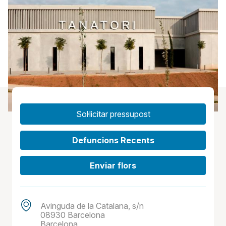
Sol·licitar pressupost
Defuncions Recents
Enviar flors
Avinguda de la Catalana, s/n
08930 Barcelona
Barcelona