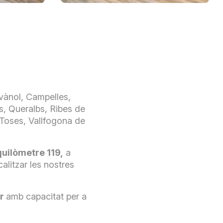
vànol, Campelles,
s, Queralbs, Ribes de
 Toses, Vallfogona de
quilòmetre 119,
a
calitzar les nostres
or
amb capacitat per a