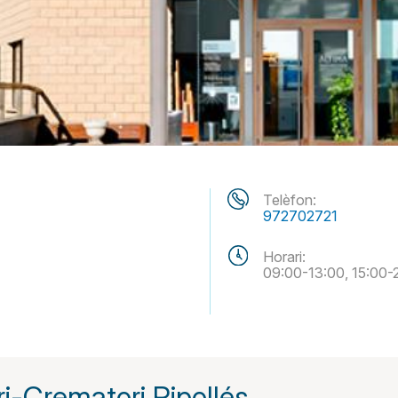
Telèfon:
972702721
Horari:
09:00-13:00, 15:00-
i-Crematori Ripollés