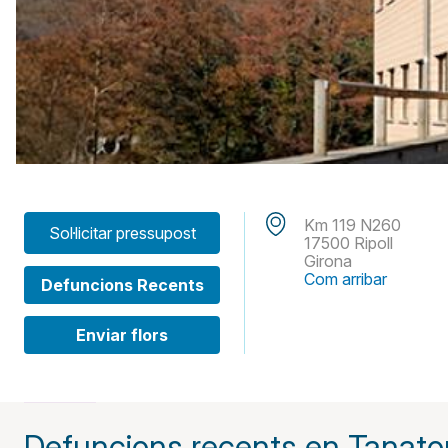
Km 119 N260
Sol·licitar pressupost
17500 Ripoll
Girona
Com arribar
Defuncions Recents
Enviar flors
Defuncions recents en Tanator