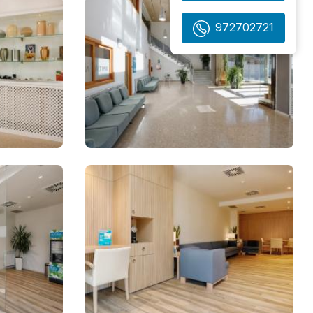
972702721