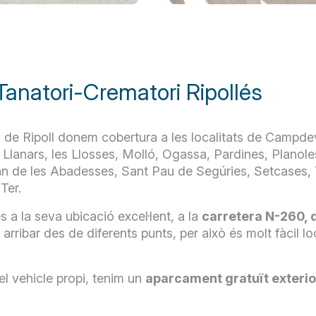
Tanatori-Crematori Ripollés
i de Ripoll donem cobertura a les localitats de Campde
anars, les Llosses, Molló, Ogassa, Pardines, Planole
oan de les Abadesses, Sant Pau de Segúries, Setcases,
Ter.
s a la seva ubicació excel·lent, a la
carretera N-260, 
t arribar des de diferents punts, per això és molt fàcil lo
 el vehicle propi, tenim un
aparcament gratuït exteri