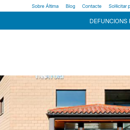
Vés al contingut
Top
Sobre Áltima
Blog
Contacte
Sol·licitar
Menu Principal
DEFUNCIONS 
llés