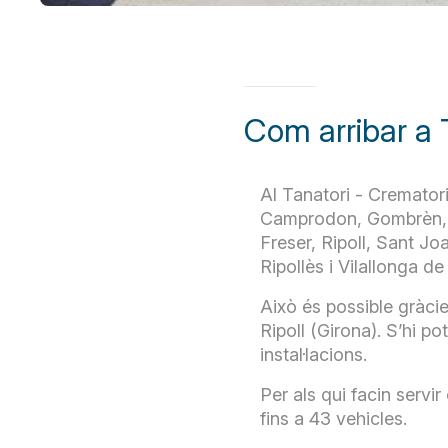
Com arribar a 
Al Tanatori - Cremator
Camprodon, Gombrèn, Ll
Freser, Ripoll, Sant J
Ripollès i Vilallonga de 
Això és possible gràcie
Ripoll (Girona). S’hi po
instal·lacions.
Per als qui facin servir
fins a 43 vehicles.