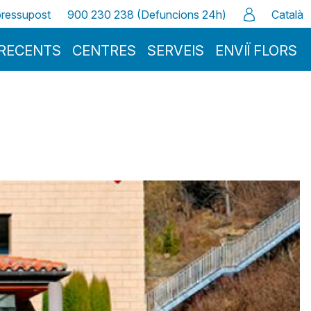
 pressupost
900 230 238 (Defuncions 24h)
Català
RECENTS
CENTRES
SERVEIS
ENVIÏ FLORS