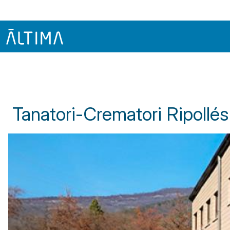
Inici
Centres Funeraris A Catalunya
Tanatori-Crematori Ripo
Tanatori-Crematori Ripollés