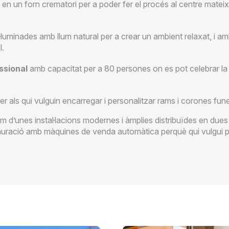
en un forn crematori per a poder fer el procés al centre mateix i 
l·luminades amb llum natural per a crear un ambient relaxat, i am
l.
essional
amb capacitat per a 80 persones on es pot celebrar la
er als qui vulguin encarregar i personalitzar rams i corones fune
em d’unes instal·lacions modernes i àmplies distribuïdes en dues
auració amb màquines de venda automàtica perquè qui vulgui p