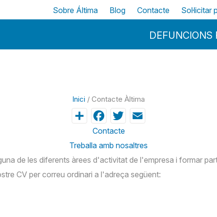
Vés al contingut
Top
Sobre Áltima
Blog
Contacte
Sol·licitar
Menu Principal
DEFUNCIONS 
Inici
/ Contacte Àltima
Share
Facebook
Twitter
Email
Contacte
Treballa amb nosaltres
alguna de les diferents àrees d'activitat de l'empresa i formar
stre CV per correu ordinari a l'adreça següent: