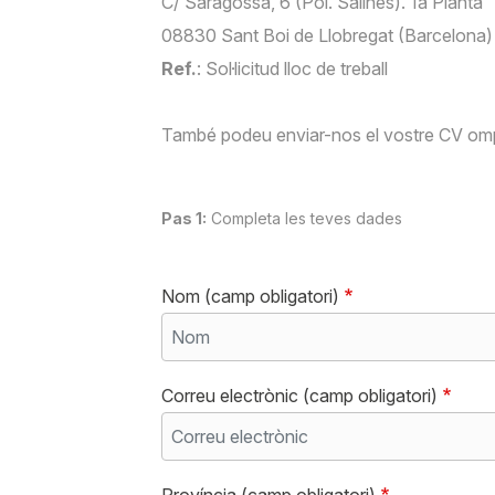
C/ Saragossa, 6 (Pol. Salines). 1a Planta
08830 Sant Boi de Llobregat (Barcelona)
Ref.
: Sol·licitud lloc de treball
També podeu enviar-nos el vostre CV ompli
Pas 1:
Completa les teves dades
Nom (camp obligatori)
Correu electrònic (camp obligatori)