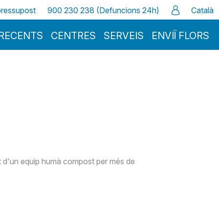
 pressupost
900 230 238 (Defuncions 24h)
Català
RECENTS
CENTRES
SERVEIS
ENVIÏ FLORS
 part d'un equip humà compost per més de