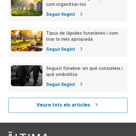
com organitzar-los​
Seguir llegint
Tipus de làpides funeràries i com
triar la més apropiada
Seguir llegint
Seguici fúnebre: en què consisteix i
què simbolitza
Seguir llegint
Veure tots els articles