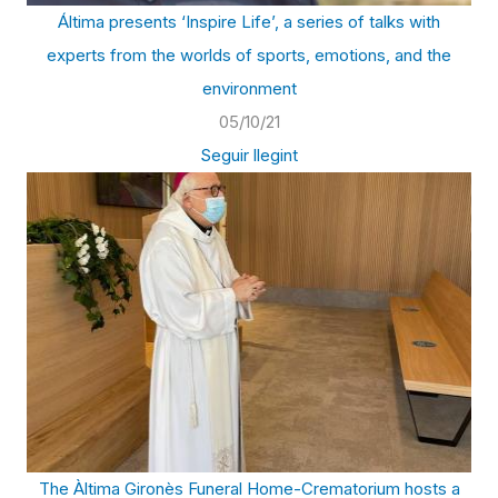
Áltima presents ‘Inspire Life’, a series of talks with
experts from the worlds of sports, emotions, and the
environment
05/10/21
Seguir llegint
The Àltima Gironès Funeral Home-Crematorium hosts a