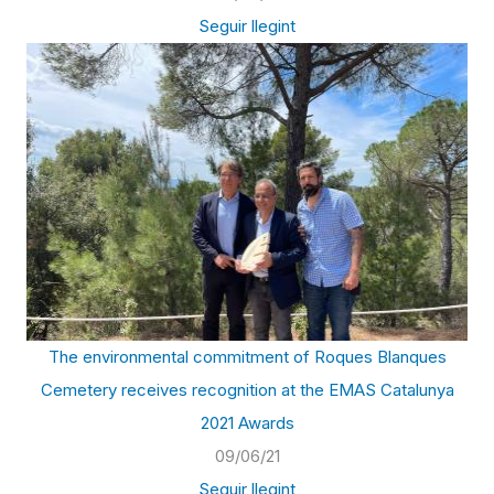
Seguir llegint
The environmental commitment of Roques Blanques
Cemetery receives recognition at the EMAS Catalunya
2021 Awards
09/06/21
Seguir llegint