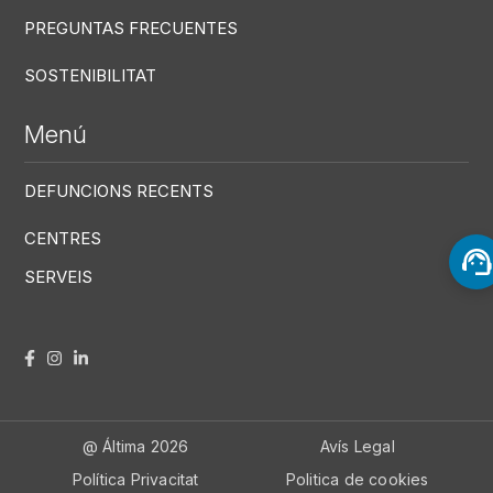
PREGUNTAS FRECUENTES
SOSTENIBILITAT
Menú
DEFUNCIONS RECENTS
CENTRES
SERVEIS
Menú RRSS
Footer Altima
@ Álti­ma 2026
Avís Legal
Política Privacitat
Politica de cookies