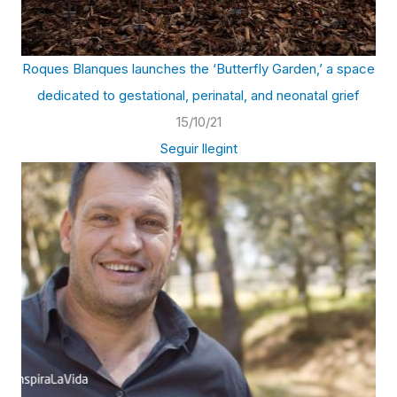
Roques Blanques launches the ‘Butterfly Garden,’ a space
dedicated to gestational, perinatal, and neonatal grief
15/10/21
Seguir llegint