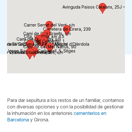
Avinguda Països Catalans, 25J – C
Carrer Serrat del Vent, s/n
Carretera de Cirera, 239
Camí de Can Graells, s/n
Crta, C-1413a, km 4.5
Camí del Cementiri, s/n
C/ Àngels, 1
Camí del Cementiri, 1
da de la Seguera, 10 - Sant Miquel d’Olèrdola
retera BV-2415 - Sant Pere Molanta
Camí de Cal Met Natrus, 90
rer Josep Bascós i Carbonell, 5. Sitges
. de Vilafranca del Penedès, s/n
C/ de la Vilanoveta,12
Para dar sepultura a los restos de un familiar, contamos
con diversas opciones y con la posibilidad de gestionar
la inhumación en los anteriores
cementerios en
Barcelona
y Girona.