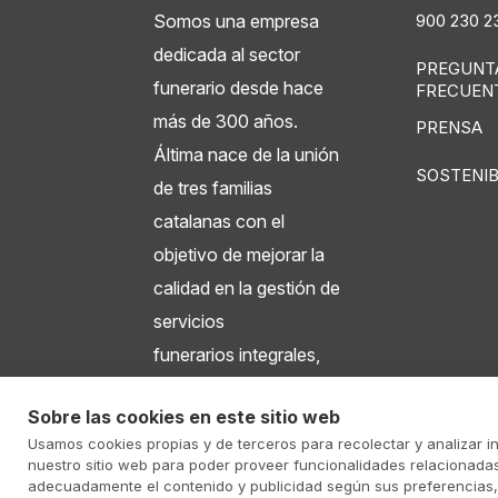
Somos una empresa
900 230 2
dedicada al sector
PREGUNT
funerario desde hace
FRECUEN
más de 300 años.
PRENSA
Áltima nace de la unión
SOSTENIB
de tres familias
catalanas con el
objetivo de mejorar la
calidad en la gestión de
servicios
funerarios integrales,
tanatorios, crematorios
Sobre las cookies en este sitio web
y cementerios.
Usamos cookies propias y de terceros para recolectar y analizar 
nuestro sitio web para poder proveer funcionalidades relacionadas
adecuadamente el contenido y publicidad según sus preferencias, s