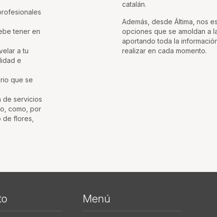
catalán.
profesionales
Además, desde Áltima, nos esm
ebe tener en
opciones que se amoldan a la
aportando toda la informació
velar a tu
realizar en cada momento.
lidad e
orio que se
 de servicios
do, como, por
 de flores,
to
Menú
Me