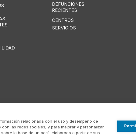
DEFUNCIONES
38
RECIENTES
AS
CENTROS
TES
SERVICIOS
ILIDAD
información relacionada con el uso y desempeño de
Permi
 con las redes sociales, y para mejorar y personalizar
obre la base de un perfil elaborado a partir de sus