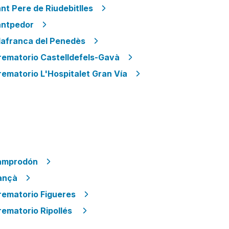
nt Pere de Riudebitlles
antpedor
lafranca del Penedès
rematorio Castelldefels-Gavà
ematorio L'Hospitalet Gran Vía
amprodón
ançà
rematorio Figueres
rematorio Ripollés