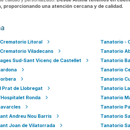
a, proporcionando una atención cercana y de calidad.
na
 Crematorio Litoral
Tanatorio - 
 Crematorio Viladecans
Tanatorio A
ages Sud-Sant Vicenç de Castellet
Tanatorio B
Cardona
Tanatorio Ce
Corbera
Tanatorio Cu
l Prat de Llobregat
Tanatorio L
’Hospitalet Ronda
Tanatorio M
Navarcles
Tanatorio Pa
ant Andreu Nou Barris
Tanatorio Sa
ant Joan de Vilatorrada
Tanatorio S