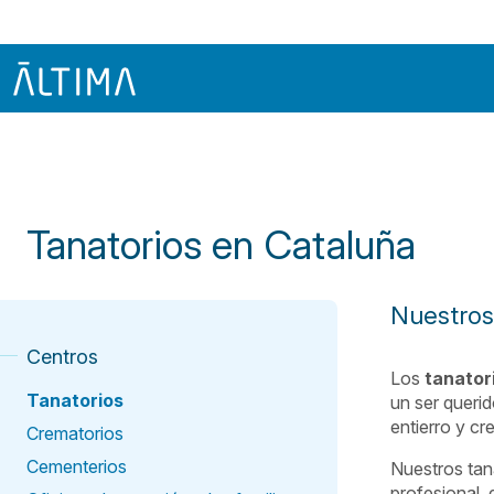
Inicio
Centros Funerarios En Cataluña
Tanatorios En Catalu
Tanatorios en Cataluña
Nuestros
Centros
Los
tanator
Tanatorios
un ser querid
entierro y c
Crematorios
Cementerios
Nuestros tan
profesional, 