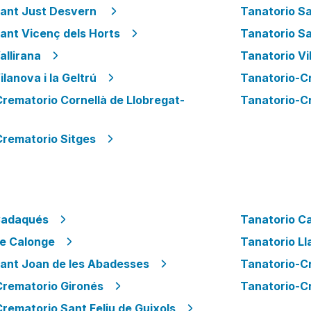
Sant Just Desvern
Tanatorio Sa
ant Vicenç dels Horts
Tanatorio S
allirana
Tanatorio Vi
lanova i la Geltrú
Tanatorio-C
rematorio Cornellà de Llobregat-
Tanatorio-Cr
Crematorio Sitges
Cadaqués
Tanatorio C
de Calonge
Tanatorio Ll
Sant Joan de les Abadesses
Tanatorio-C
Crematorio Gironés
Tanatorio-C
rematorio Sant Feliu de Guixols