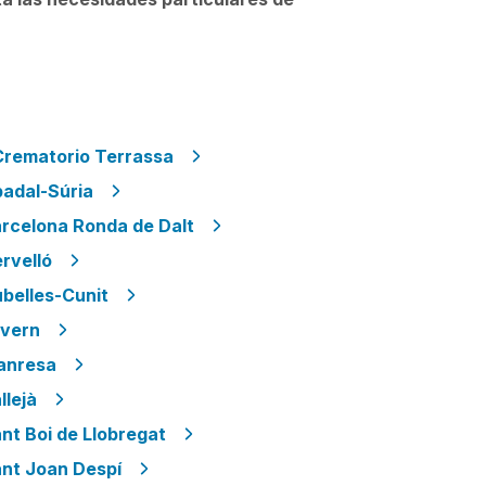
Crematorio Terrassa
badal-Súria
arcelona Ronda de Dalt
rvelló
belles-Cunit
avern
anresa
llejà
nt Boi de Llobregat
ant Joan Despí