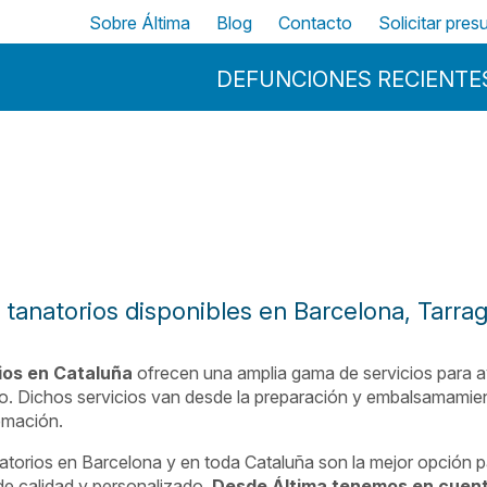
Pasar al contenido principal
Top
Sobre Áltima
Blog
Contacto
Solicitar pre
Menu Principal
DEFUNCIONES RECIENTE
ña
 tanatorios disponibles en Barcelona, Tarra
ios en Cataluña
ofrecen una amplia gama de servicios para ayu
o. Dichos servicios van desde la preparación y embalsamamiento
remación.
atorios en Barcelona y en toda Cataluña son la mejor opción p
de calidad y personalizado.
Desde Áltima tenemos en cuent