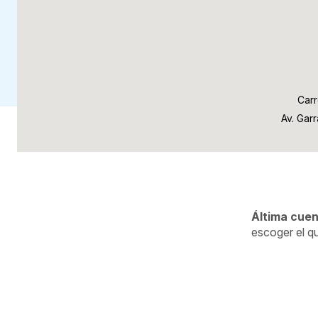
Carr
Av. Gar
Áltima cuen
escoger el q