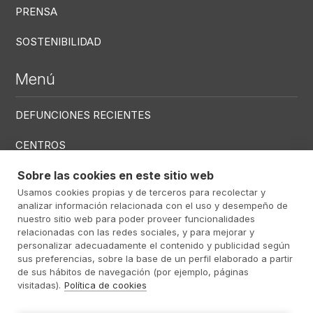
PRENSA
SOSTENIBILIDAD
Menú
DEFUNCIONES RECIENTES
CENTROS
SERVICIOS
Sobre las cookies en este sitio web
Usamos cookies propias y de terceros para recolectar y
analizar información relacionada con el uso y desempeño de
Menú RRSS
nuestro sitio web para poder proveer funcionalidades
relacionadas con las redes sociales, y para mejorar y
personalizar adecuadamente el contenido y publicidad según
sus preferencias, sobre la base de un perfil elaborado a partir
de sus hábitos de navegación (por ejemplo, páginas
Footer Altima
@ Álti­ma 2026
Aviso Legal
visitadas).
Política de cookies
Política Privacidad
Política de cookies