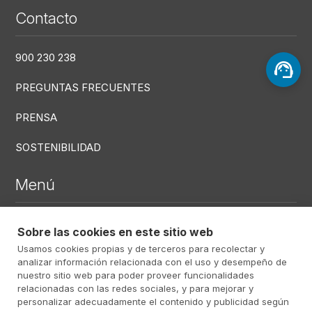
Contacto
900 230 238
PREGUNTAS FRECUENTES
PRENSA
SOSTENIBILIDAD
Menú
DEFUNCIONES RECIENTES
Sobre las cookies en este sitio web
Usamos cookies propias y de terceros para recolectar y
CENTROS
analizar información relacionada con el uso y desempeño de
SERVICIOS
nuestro sitio web para poder proveer funcionalidades
relacionadas con las redes sociales, y para mejorar y
personalizar adecuadamente el contenido y publicidad según