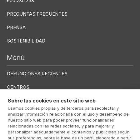
900 230 238
PREGUNTAS FRECUENTES
PRENSA
SOSTENIBILIDAD
Menú
DEFUNCIONES RECIENTES
CENTROS
SERVICIOS
Sobre las cookies en este sitio web
Usamos cookies propias y de terceros para recolectar y
analizar información relacionada con el uso y desempeño de
Menú RRSS
nuestro sitio web para poder proveer funcionalidades
relacionadas con las redes sociales, y para mejorar y
personalizar adecuadamente el contenido y publicidad según
sus preferencias, sobre la base de un perfil elaborado a partir