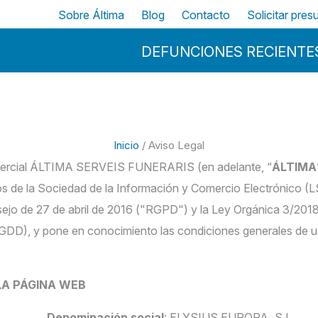
Pasar al contenido principal
Top
Sobre Áltima
Blog
Contacto
Solicitar pre
Menu Principal
DEFUNCIONES RECIENTE
Inicio
/ Aviso Legal
mercial ÁLTIMA SERVEIS FUNERARIS (en adelante, “
ÁLTIMA
cios de la Sociedad de la Información y Comercio Electrónico 
ejo de 27 de abril de 2016 ("RGPD") y la Ley Orgánica 3/201
GDD), y pone en conocimiento las condiciones generales de u
 LA PÁGINA WEB
Denominación social
: ELYSIUS EUROPA, S.L.