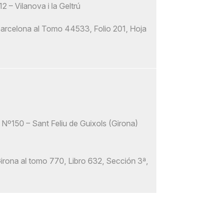
2 – Vilanova i la Geltrú
 Barcelona al Tomo 44533, Folio 201, Hoja
Nº150 – Sant Feliu de Guixols (Girona)
 Girona al tomo 770, Libro 632, Sección 3ª,