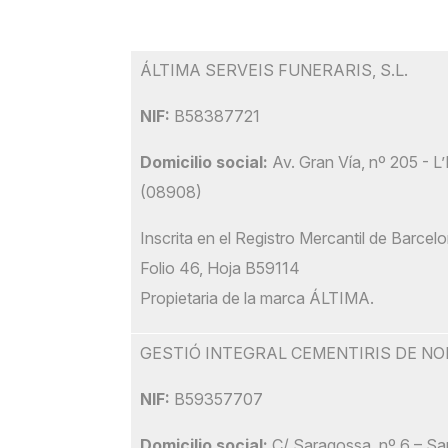
ÁLTIMA SERVEIS FUNERARIS, S.L.
NIF:
B58387721
Domicilio social:
Av. Gran Vía, nº 205 - L’
(08908)
Inscrita en el Registro Mercantil de Barce
Folio 46, Hoja B59114
Propietaria de la marca ÁLTIMA.
GESTIÓ INTEGRAL CEMENTIRIS DE NOM
NIF:
B59357707
Domicilio social:
C/ Saragossa, nº 6 – San