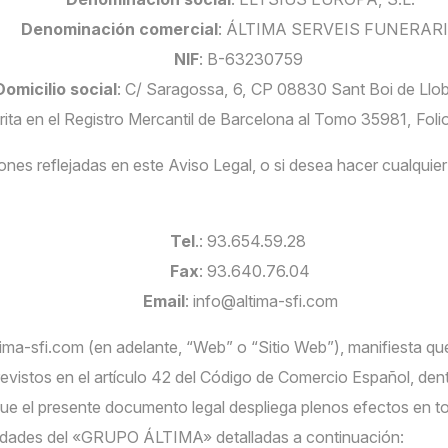
Denominación comercial
: ÁLTIMA SERVEIS FUNERAR
NIF
: B-63230759
Domicilio social
: C/ Saragossa, 6, CP 08830 Sant Boi de Llo
crita en el Registro Mercantil de Barcelona al Tomo 35981, Fo
iones reflejadas en este Aviso Legal, o si desea hacer cualqui
Tel
.: 93.654.59.28
Fax
: 93.640.76.04
Email
: info@altima-sfi.com
tima-sfi.com (en adelante, “Web” o “Sitio Web”), manifiesta qu
evistos en el artículo 42 del Código de Comercio Español, d
ue el presente documento legal despliega plenos efectos en tod
iedades del «GRUPO ÁLTIMA» detalladas a continuación: