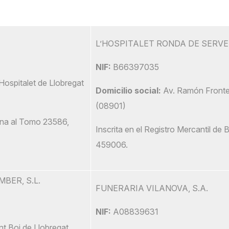
L’HOSPITALET RONDA DE SERVEI
NIF:
B66397035
Hospitalet de Llobregat
Domicilio social:
Av. Ramón Frontera
(08901)
lona al Tomo 23586,
Inscrita en el Registro Mercantil de
459006.
BER, S.L.
FUNERARIA VILANOVA, S.A.
NIF:
A08839631
t Boi de Llobregat