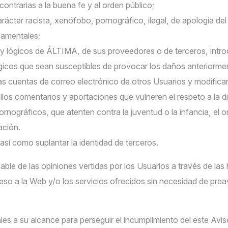
o contrarias a la buena fe y al orden público;
ácter racista, xenófobo, pornográfico, ilegal, de apología del 
damentales;
y lógicos de ÁLTIMA, de sus proveedores o de terceros, introduc
lógicos que sean susceptibles de provocar los daños anteriorm
r las cuentas de correo electrónico de otros Usuarios y modifi
ellos comentarios y aportaciones que vulneren el respeto a la 
rnográficos, que atenten contra la juventud o la infancia, el or
ación.
así como suplantar la identidad de terceros.
ble de las opiniones vertidas por los Usuarios a través de las
ceso a la Web y/o los servicios ofrecidos sin necesidad de pre
ales a su alcance para perseguir el incumplimiento del este Avis