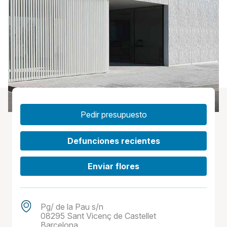
Pedir presupuesto
Defunciones recientes
Enviar flores
Pg/ de la Pau s/n
08295 Sant Vicenç de Castellet
Barcelona