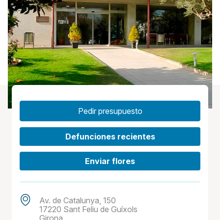
Pedir presupuesto
Defunciones recientes
Enviar flores
Av. de Catalunya, 150
17220 Sant Feliu de Guíxols
Girona