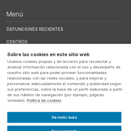
Menú
DEFUNCIONES RECIENTES
CENTROS
SERVICIOS
Sobre las cookies en este sitio web
Usamos cookies propias y de terceros para recolectar y
analizar información relacionada con el uso y desempeño de
Menú RRSS
nuestro sitio web para poder proveer funcionalidades
relacionadas con las redes sociales, y para mejorar y
personalizar adecuadamente el contenido y publicidad según
sus preferencias, sobre la base de un perfil elaborado a partir
de sus hábitos de navegación (por ejemplo, páginas
Footer Altima
@ Álti­ma 2026
Aviso Legal
visitadas).
Política de cookies
Política Privacidad
Política de cookies
Contact
Trabajo
Permitir todo
Sistema Interno de
Información