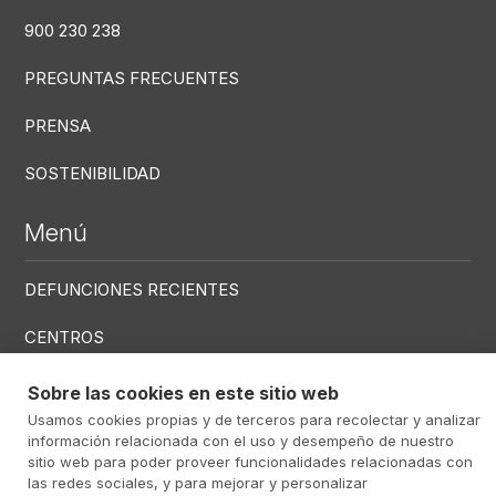
900 230 238
PREGUNTAS FRECUENTES
PRENSA
SOSTENIBILIDAD
Menú
DEFUNCIONES RECIENTES
CENTROS
SERVICIOS
Sobre las cookies en este sitio web
Usamos cookies propias y de terceros para recolectar y analizar
información relacionada con el uso y desempeño de nuestro
Menú RRSS
sitio web para poder proveer funcionalidades relacionadas con
las redes sociales, y para mejorar y personalizar