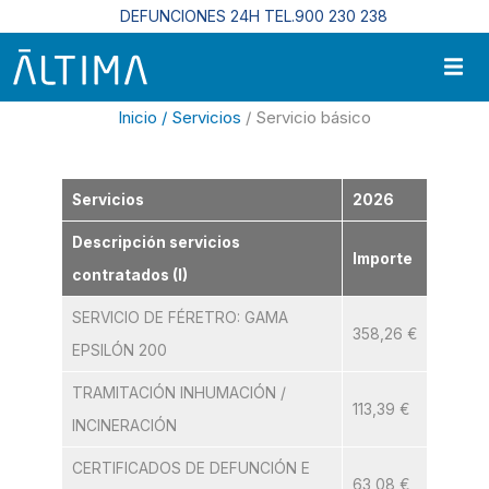
Pasar al contenido principal
DEFUNCIONES 24H TEL.900 230 238
Inicio /
Servicios
/ Servicio básico
Servicios
2026
Descripción servicios
Importe
contratados (I)
SERVICIO DE FÉRETRO: GAMA
358,26 €
EPSILÓN 200
TRAMITACIÓN INHUMACIÓN /
113,39 €
INCINERACIÓN
CERTIFICADOS DE DEFUNCIÓN E
63,08 €