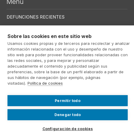
Menú
DEFUNCIONES RECIENTES
CENTROS
Sobre las cookies en este sitio web
SERVICIOS
Usamos cookies propias y de terceros para recolectar y analizar
información relacionada con el uso y desempeño de nuestro
sitio web para poder proveer funcionalidades relacionadas con
Menú RRSS
las redes sociales, y para mejorar y personalizar
adecuadamente el contenido y publicidad según sus
preferencias, sobre la base de un perfil elaborado a partir de
sus hábitos de navegación (por ejemplo, páginas
visitadas).
Política de cookies
Footer Altima
@ Álti­ma 2026
Aviso Legal
Política Privacidad
Política de cookies
Permitir todo
Contact
Trabajo
Sistema Interno de
Denegar todo
Información
Configuración de cookies