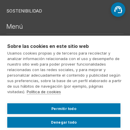
SOSTENIBILIDAD
Menú
DEFUNCIONES RECIENTES
Sobre las cookies en este sitio web
Usamos cookies propias y de terceros para recolectar y
CENTROS
analizar información relacionada con el uso y desempeño de
SERVICIOS
nuestro sitio web para poder proveer funcionalidades
relacionadas con las redes sociales, y para mejorar y
personalizar adecuadamente el contenido y publicidad según
sus preferencias, sobre la base de un perfil elaborado a partir
Menú RRSS
de sus hábitos de navegación (por ejemplo, páginas
visitadas).
Política de cookies
Footer Altima
@ Álti­ma 2026
Aviso Legal
Permitir todo
Política Privacidad
Política de cookies
Denegar todo
Contact
Trabajo