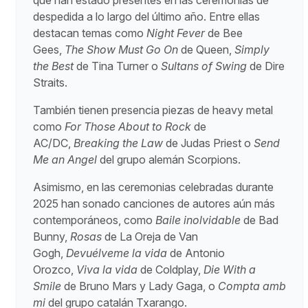
que han estado presentes en las ceremonias de
despedida a lo largo del último año. Entre ellas
destacan temas como
Night Fever
de Bee
Gees,
The Show Must Go On
de Queen,
Simply
the Best
de Tina Turner o
Sultans of Swing
de Dire
Straits.
También tienen presencia piezas de heavy metal
como
For Those About to Rock
de
AC/DC,
Breaking the Law
de Judas Priest o
Send
Me an Angel
del grupo alemán Scorpions.
Asimismo, en las ceremonias celebradas durante
2025 han sonado canciones de autores aún más
contemporáneos, como
Baile inolvidable
de Bad
Bunny,
Rosas
de La Oreja de Van
Gogh,
Devuélveme la vida
de Antonio
Orozco,
Viva la vida
de Coldplay,
Die With a
Smile
de Bruno Mars y Lady Gaga, o
Compta amb
mi
del grupo catalán Txarango.