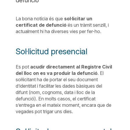
defunció
La bona notícia és que
sol·licitar un
certificat de defunció
és un tràmit senzill, i
actualment hi ha diverses vies per fer-ho.
Sol·licitud presencial
Es pot
acudir directament al Registre Civil
del lloc on es va produir la defunció
. El
sol·licitant ha de portar el seu document
d’identitat i facilitar les dades bàsiques del
difunt (nom, cognoms, data i lloc de la
defunció). En molts casos, el certificat
s’entrega en el mateix moment, encara que de
vegades pot trigar uns dies.