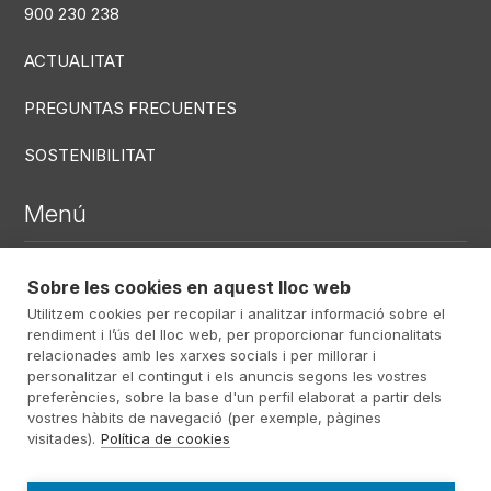
900 230 238
ACTUALITAT
PREGUNTAS FRECUENTES
SOSTENIBILITAT
Menú
DEFUNCIONS RECENTS
Sobre les cookies en aquest lloc web
Utilitzem cookies per recopilar i analitzar informació sobre el
CENTRES
rendiment i l’ús del lloc web, per proporcionar funcionalitats
SERVEIS
relacionades amb les xarxes socials i per millorar i
personalitzar el contingut i els anuncis segons les vostres
preferències, sobre la base d'un perfil elaborat a partir dels
vostres hàbits de navegació (per exemple, pàgines
Menú RRSS
visitades).
Política de cookies