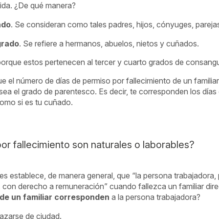
cida. ¿De qué manera?
ado
. Se consideran como tales padres, hijos, cónyuges, parej
grado
. Se refiere a hermanos, abuelos, nietos y cuñados.
porque estos pertenecen al tercer y cuarto grados de consang
e el número de días de permiso por fallecimiento de un familiar
ea el grado de parentesco. Es decir, te corresponden los días q
como si es tu cuñado.
or fallecimiento son naturales o laborables?
es establece, de manera general, que “la persona trabajadora, p
, con derecho a remuneración” cuando fallezca un familiar dir
 de un familiar corresponden
a la persona trabajadora?
azarse de ciudad.