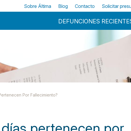
Pasar al contenido principal
Top
Sobre Áltima
Blog
Contacto
Solicitar pre
Menu Principal
DEFUNCIONES RECIENTE
Pertenecen Por Fallecimiento?
días pertenecen por