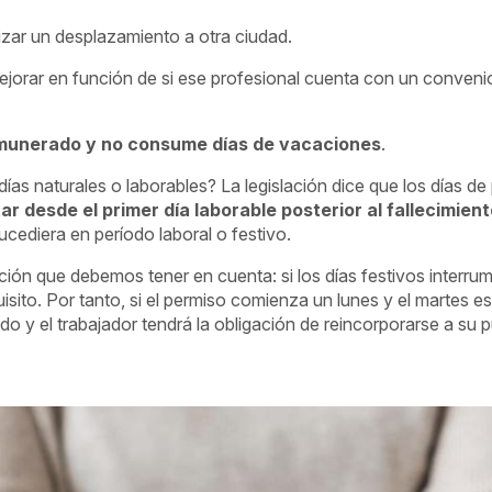
lizar un desplazamiento a otra ciudad.
orar en función de si ese profesional cuenta con un convenio
munerado y no consume días de vacaciones
.
as naturales o laborables? La legislación dice que los días de 
r desde el primer día laborable posterior al fallecimien
cediera en período laboral o festivo.
ión que debemos tener en cuenta: si los días festivos interr
quisito. Por tanto, si el permiso comienza un lunes y el martes e
o y el trabajador tendrá la obligación de reincorporarse a su p