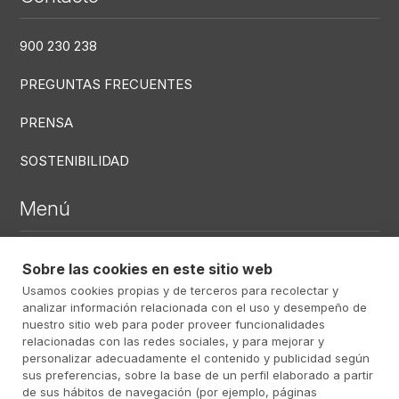
900 230 238
PREGUNTAS FRECUENTES
PRENSA
SOSTENIBILIDAD
Menú
DEFUNCIONES RECIENTES
Sobre las cookies en este sitio web
Usamos cookies propias y de terceros para recolectar y
CENTROS
analizar información relacionada con el uso y desempeño de
SERVICIOS
nuestro sitio web para poder proveer funcionalidades
relacionadas con las redes sociales, y para mejorar y
personalizar adecuadamente el contenido y publicidad según
sus preferencias, sobre la base de un perfil elaborado a partir
Menú RRSS
de sus hábitos de navegación (por ejemplo, páginas