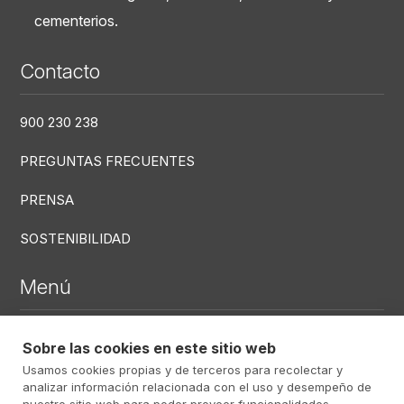
cementerios.
Contacto
900 230 238
PREGUNTAS FRECUENTES
PRENSA
SOSTENIBILIDAD
Menú
DEFUNCIONES RECIENTES
Sobre las cookies en este sitio web
Usamos cookies propias y de terceros para recolectar y
CENTROS
analizar información relacionada con el uso y desempeño de
SERVICIOS