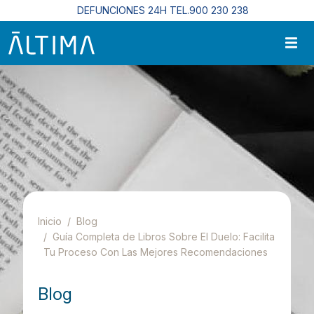
Pasar al contenido principal
DEFUNCIONES 24H TEL.900 230 238
Inicio
Blog
Guía Completa de Libros Sobre El Duelo: Facilita
Tu Proceso Con Las Mejores Recomendaciones
Blog