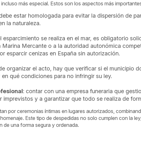
 incluso más especial. Estos son los aspectos más importantes
 debe estar homologada para evitar la dispersión de pa
en la naturaleza.
 el esparcimiento se realiza en el mar, es obligatorio soli
a Marina Mercante o a la autoridad autonómica compet
or esparcir cenizas en España sin autorización.
 de organizar el acto, hay que verificar si el municipio
 en qué condiciones para no infringir su ley.
fesional
: contar con una empresa funeraria que gestio
 imprevistos y a garantizar que todo se realiza de for
ptan por ceremonias íntimas en lugares autorizados, combinand
omenaje. Este tipo de despedidas no solo cumplen con la ley,
en de una forma segura y ordenada.