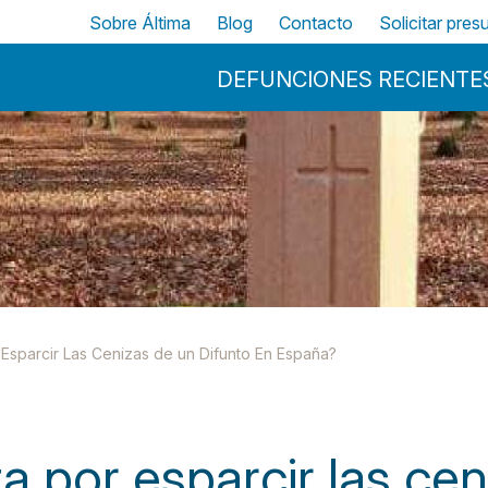
Pasar al contenido principal
Top
Sobre Áltima
Blog
Contacto
Solicitar pre
Menu Principal
DEFUNCIONES RECIENTE
 Esparcir Las Cenizas de un Difunto En España?
a por esparcir las cen