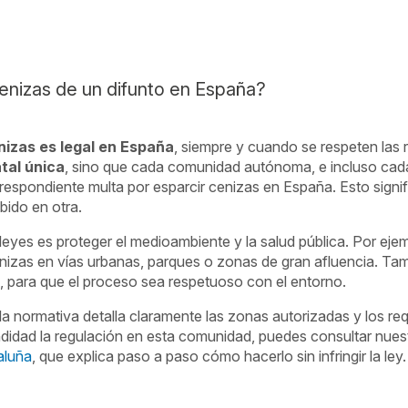
 cenizas de un difunto en España?
nizas es legal en España
, siempre y cuando se respeten las 
tal única
, sino que cada comunidad autónoma, e incluso cada
respondiente multa por esparcir cenizas en España. Esto signif
bido en otra.
s leyes es proteger el medioambiente y la salud pública. Por ej
enizas en vías urbanas, parques o zonas de gran afluencia. Tam
s, para que el proceso sea respetuoso con el entorno.
a normativa detalla claramente las zonas autorizadas y los req
didad la regulación en esta comunidad, puedes consultar nues
aluña
, que explica paso a paso cómo hacerlo sin infringir la ley.