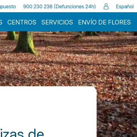
supuesto
900 230 238 (Defunciones 24h)
Español
S
CENTROS
SERVICIOS
ENVÍO DE FLORES
izas de