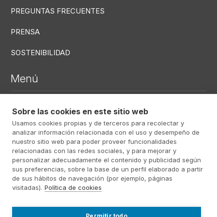
PREGUNTAS FRECUENTES
PRENSA
SOSTENIBILIDAD
Menú
DEFUNCIONES RECIENTES
Sobre las cookies en este sitio web
Usamos cookies propias y de terceros para recolectar y
CENTROS
analizar información relacionada con el uso y desempeño de
SERVICIOS
nuestro sitio web para poder proveer funcionalidades
relacionadas con las redes sociales, y para mejorar y
personalizar adecuadamente el contenido y publicidad según
sus preferencias, sobre la base de un perfil elaborado a partir
Menú RRSS
de sus hábitos de navegación (por ejemplo, páginas
visitadas).
Política de cookies
Footer Altima
@ Álti­ma 2026
Aviso Legal
Permitir todo